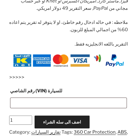
فيزا, ماستر كارد, اميريكان اكسبرس او Knet
او عبر حساب
مجاني من
PayPal
, سعر التقرير 49 دولار امريكي.
ملاحظه : في حاله ادخال رقم خاطئ، او لا يتوفر له تقرير يتم اعاده
60% من اجمالي المبلغ للزبون.
التقرير باللغه الانجليزيه فقط.
>>>>>
رقم الشاصي (VIN) للسيارة
Quantity
اضف الى سله الشراء
,
ABS
,
360 Car Protection
Tags:
تقارير السيارات
Category: