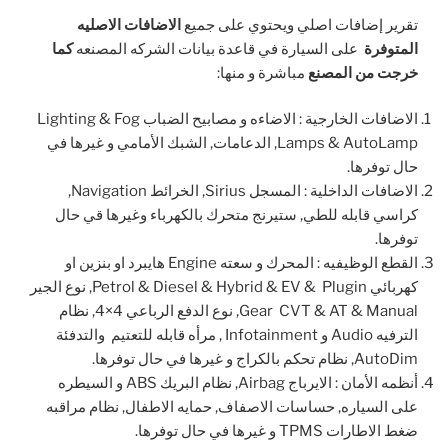
تقرير إضافات اصلي ويحتوي على جميع
الاضافات الاصليه
المتوفرة
على السيارة في قاعدة بيانات الشركه المصنعه
كما
خرجت من المصنع
مباشرة و منها:
الاضافات الخارجية : الاضاءه و مصابيح الضباب Lighting & Fog
Lamps & AutoLamp, الدعامات, الشبك الأمامي و غيرها في
حال توفرها.
الاضافات الداخلية : المسجل Sirius, الخرائط Navigation,
كراسي قابله للطي, ستيرنج متحرك بالكهرباء وغيرها قي حال
توفرها.
القطع الوظيفيه : المحرك و سعته Engine هايبرد او بنزين او
كهربائي Petrol & Diesel & Hybrid & EV & Plugin, نوع الجير
Gear CVT & AT & Manual, نوع الدفع الرباعي 4×4, نظام
الترفيه Audio و Infotainment , مرأه قابله للتعتيم والتدفئة
AutoDim, نظام تحكم بالكراج و غيرها في حال توفرها.
أنظمه الأمان : الايرباج Airbag, نظام البريك ABS و السيطره
على السياره, حساسات الاصفاف, حمايه الاطفال, نظام مراقبه
ضغط الاطارات TPMS و غيرها في حال توفرها.