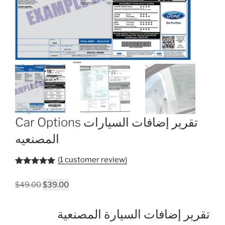
Car Options تقرير إضافات السيارات
المصنعيه
(
1
customer review)
Rated
1
5.00
out of 5
Original
Current
$
49.00
$
39.00
based on
customer
price
price
rating
was:
is:
تقرير إضافات السيارة المصنعية
$49.00.
$39.00.