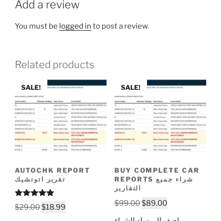
Add a review
You must be
logged in
to post a review.
Related products
SALE!
SALE!
AUTOCHK REPORT
BUY COMPLETE CAR
REPORTS شراء جميع
تقرير اتوتشيك
التقارير
Original
Current
$
99.00
$
89.00
Rated
5.00
Original
Current
$
29.00
$
18.99
out of 5
price
price
price
price
اضف الى سله الشراء