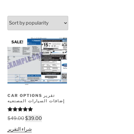
SALE!
CAR OPTIONS تقرير
إضافات السيارات المصنعيه
Rated
5.00
Original
Current
$
49.00
$
39.00
out of 5
price
price
شراء التقرير
was:
is: