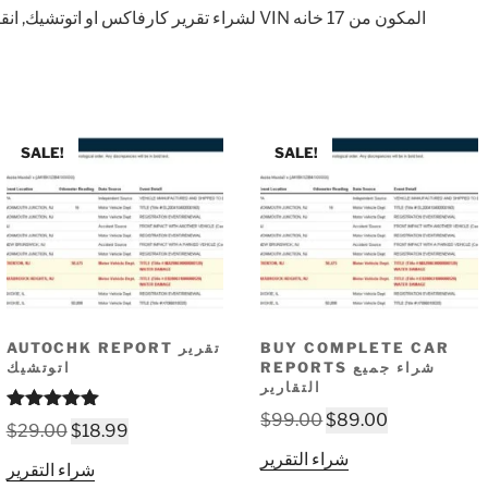
لشراء تقرير كارفاكس او اتوتشيك, انقر على التقرير ثم ادخل رقم الشاصي VIN المكون من 17 خانه
SALE!
SALE!
BUY COMPLETE CAR
AUTOCHK REPORT تقرير
REPORTS شراء جميع
اتوتشيك
التقارير
Original
Current
$
99.00
$
89.00
Rated
5.00
Original
Current
$
29.00
$
18.99
out of 5
price
price
price
price
شراء التقرير
شراء التقرير
was:
is:
was:
is: