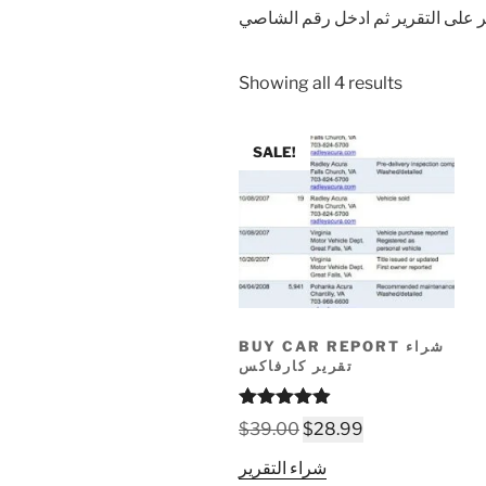
Sorted
Showing all 4 results
by
popularity
SALE!
BUY CAR REPORT شراء
تقرير كارفاكس
Rated
4.88
Original
Current
$
39.00
$
28.99
out of 5
price
price
شراء التقرير
was:
is: