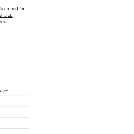
fax report for
تقرير ا
xn--
تقرير