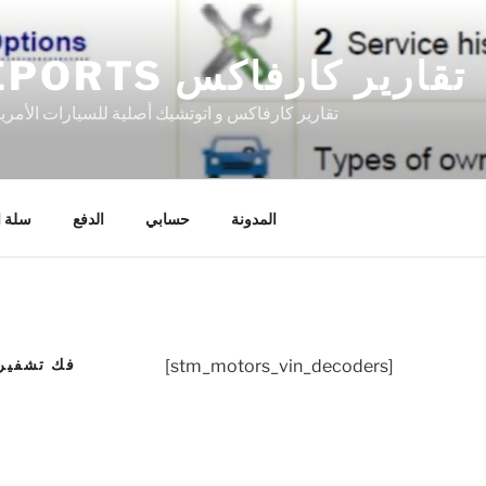
CARFAX REPORTS تقارير كارفاكس
تقارير كارفاكس و اتوتشيك أصلية للسيارات الأمري
المدونة
حسابي
الدفع
سلة ا
VIN DECODER ف
[stm_motors_vin_decoders]