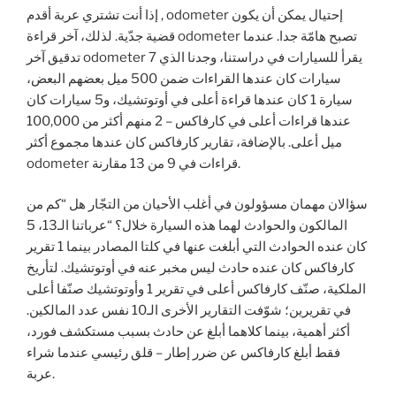
إذا أنت تشتري عربة أقدم , odometer إحتيال يمكن أن يكون
قضية جدّية. لذلك، آخر قراءة odometer تصبح هامّة جدا. عندما
تدقيق آخر odometer يقرأ للسيارات في دراستنا، وجدنا الذي 7
سيارات كان عندها القراءات ضمن 500 ميل بعضهم البعض،
سيارة 1 كان عندها قراءة أعلى في أوتوتشيك، و5 سيارات كان
عندها قراءات أعلى في كارفاكس – 2 منهم أكثر من 100,000
ميل أعلى. بالإضافة، تقارير كارفاكس كان عندها مجموع أكثر
odometer قراءات في 9 من 13 مقارنة.
سؤالان مهمان مسؤولون في أغلب الأحيان من التجّار هل “كم من
المالكون والحوادث لهما هذه السيارة خلال؟ “عرباتنا الـ13، 5
كان عنده الحوادث التي أبلغت عنها في كلتا المصادر بينما 1 تقرير
كارفاكس كان عنده حادث ليس مخبر عنه في أوتوتشيك. لتأريخ
الملكية، صنّف كارفاكس أعلى في تقرير 1 وأوتوتشيك صنّفا أعلى
في تقريرين؛ شوّفت التقارير الأخرى الـ10 نفس عدد المالكين.
أكثر أهمية، بينما كلاهما أبلغ عن حادث بسبب مستكشف فورد،
فقط أبلغ كارفاكس عن ضرر إطار – قلق رئيسي عندما شراء
عربة.