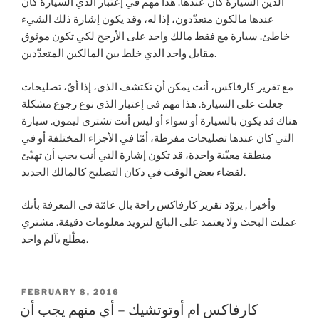
الذين السيارة كان عندها. هذا مهم في إعتبار الذي السيارة كان
عندها مالكون متعدّدون، إذا له، وقد يكون إشارة ذلك الشيء
خاطئ. سيارة مع فقط مالك واحد على الأرجح لكي تكون موثوق
مقابل واحد الذي خلط بين المالكين المتعدّدين.
مع تقرير كارفاكس، أنت يمكن أن تكتشف الذي، إذا أيّ، تصليحات
جعلت على السيارة. هذا مهم في إعتبار الذي نوع رجوع مشكلة
هناك قد يكون بالسيارة أو سواء أو ليس أنت تشتري ليمون. سيارة
التي كان عندها تصليحات مفرطة، أمّا في الأجزاء المختلفة أو في
منطقة معيّنة واحدة، قد تكون إشارة التي أنت يجب أن تهيّئ
لقضاء بعض الوقت في دكان التصليح كالمالك الجديد.
وأخيرا , يزوّد تقرير كارفاكس راحة بال عامّة في المعرفة بأنك
عملت البحث ولا يعتمد على البائع لتزويد معلومات دقيقة. مشتري
مطّلع يآلم واحد.
POSTED
FEBRUARY 8, 2016
ON
كارفاكس ام أوتوتشيك – أي منهم يجب أن