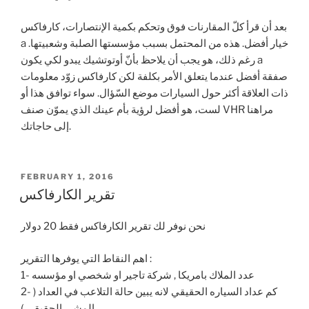
بعد أن قرأ كلّ المقارنات فوق وتحكم بكمية الإنتصارات، كارفاكس
a خيار أفضل. هذه من المحتمل بسبب مؤسستها الصلبة وشعبيتها.
رغم ذلك، هو يجب أن يلاحظ بأنّ أوتوتشيك يبدو لكي يكون a
صفقة أفضل عندما يتعلق الأمر بكلفة لكن كارفاكس زوّد معلومات
ذات العلاقة أكثر حول السيارات موضع السّؤال. سواء توافق هذا أو
لست، هو أفضل لرؤية بأم عينك الذي يموّن صنف VHR مراهنا
إلى حاجاتك.
POSTED
FEBRUARY 1, 2016
ON
تقرير الكارفاكس
نحن نوفر لك تقرير الكارفاكس فقط 20 دولار
اهم النقاط التي يوفرها التقرير :
1- عدد الملاك بامريكا , شركة تاجير او شخصي او مؤسسه
2- كم عداد السياره الحقيقي لانه يبين حالة التلاعب في العداد (
المشي الحقيقي )