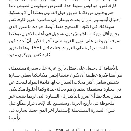
كارفاكس، هو ليس بسيط جدا. اللصوص سيكونون لصوص ولذا
هم يبحثون عن دائما طريق حول القانون وهكذا أن لا يمسكوا.
إحتيال أودوميتر ما زال يحدث وينظر إلى مباشرة تقرير كارفاكس
سيقذفك في الإتّجاه الصحيح فقط. أيضا، حوادث بالضرر الذي
يجمع أقل من 1000$ يمرّ بدون تسجيل في أغلب الأحيان، وهكذا
سوف لن يظهر على تقرير العربة. شيء آخر لتذكير بأنّ أعداد فين
ما كانت متوفرة على العربات جعلت قبل 1981، وهكذا تقرير
كارفاكس لن يكون مفيد.
بالأضافة إلى حصل على فصّل تأريخ عربة على سيارة مستعملة،
هو أيضا فكرة عظيمة أن يكون عندها إئتمن ميكانيكيا يعطي سيارة
تفتيش شامل. أكثر محلات السيارات لها قائمة المواد للبحث عن
في سيارة مستعملة لضمان هم بحالة جيدة وكما أعلنوا. ميكانيكي
ممتاز سيلاحظ أيّ ضرر بالتأكيد إلى السيارة التي لربما ذهبت غير
ملحوظة في تأريخ العربة، وستسمح لك لإتّخاذ قرار مطّلع قبل
شراء السيارة المستعملة (إستثمار آخر الذي حسنا يساويه في
رأيي. )
يبدو السلامة لقول بأنّ إنفاق 25$ ل تقرير شامل على سيارة