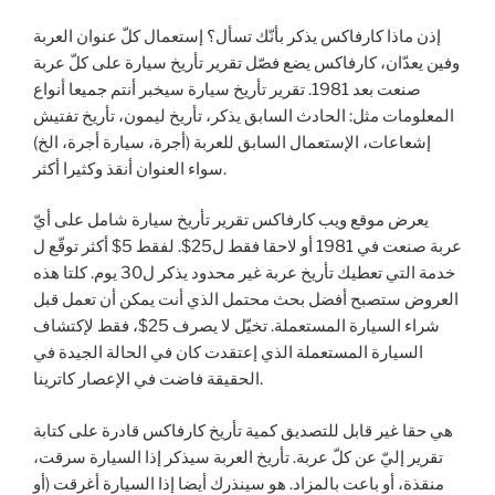
إذن ماذا كارفاكس يذكر بأنّك تسأل؟ إستعمال كلّ عنوان العربة
وفين يعدّان، كارفاكس يضع فصّل تقرير تأريخ سيارة على كلّ عربة
صنعت بعد 1981. تقرير تأريخ سيارة سيخبر أنتم جميعا أنواع
المعلومات مثل: الحادث السابق يذكر، تأريخ ليمون، تأريخ تفتيش
إشعاعات، الإستعمال السابق للعربة (أجرة، سيارة أجرة، الخ)
سواء العنوان أنقذ وكثيرا أكثر.
يعرض موقع ويب كارفاكس تقرير تأريخ سيارة شامل على أيّ
عربة صنعت في 1981 أو لاحقا فقط ل25$. لفقط 5$ أكثر توقّع ل
خدمة التي تعطيك تأريخ عربة غير محدود يذكر ل30 يوم. كلتا هذه
العروض ستصبح أفضل بحث محتمل الذي أنت يمكن أن تعمل قبل
شراء السيارة المستعملة. تخيّل لا يصرف 25$، فقط لإكتشاف
السيارة المستعملة الذي إعتقدت كان في الحالة الجيدة في
الحقيقة فاضت في الإعصار كاترينا.
هي حقا غير قابل للتصديق كمية تأريخ كارفاكس قادرة على كتابة
تقرير إليّ عن كلّ عربة. تأريخ العربة سيذكر إذا السيارة سرقت،
منقذة، أو باعت بالمزاد. هو سينذرك أيضا إذا السيارة أغرقت (أو