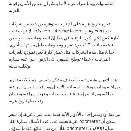
للمستهلك بينما شراء عربة لأنها يمكن أن تضمن الأمان وقيمة
العربة.
تقرير تأريخ عربة على الإنترنت متوفرة من عدد من شركات
الإنترنت تحبّ crfx.com, utocheck.com, وفين. com. يبدو
كارفاكس لكي يكون الزعيم في هذا. إنّ المعلومات مسحوبة من
قاعدة بيانات 1.7 بليون تقرير ومعلومات دليل مستهلك أخرى.
أحيانا، مثل هذه الشركات مثل عيش كارفاكس نموذج للعربات
المزعجة لإعطاء توضّح الصورة إلى الزبون حول ثقة سيارة
وتكلفة بديلة.
هذا التقرير يشمل تسعة أصناف بشكل رئيسي. هم خلاصة تقرير
ومراقبة وحادث ودقة والمسافة بالأميال ومراقبة وليمون ومراقبة
وملكية ومراقبة وإستدعاء ومواصفات وعربة ومراقبة وضمان
وتفاصيل تأريخ عربة.
مراقبة أودوميتر إحدى الأدوار الأساسية بينما شراء عربة. إنّ سعر
عربة يعتمد على عدد الأميال سيارة تقاد. odometer يمكن أن
يقلّل من قبل البائع. عندما يشوّف odometer 55,000 ميل،