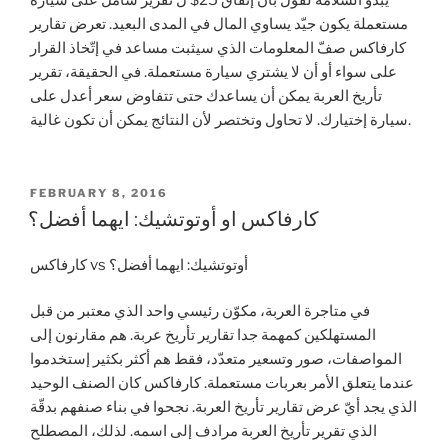
مستعملة يكون جيّد يساوي المال في المدى البعيد. تعرض تقارير
كارفاكس صفّ المعلومات الذي سيثبت مساعد في إتّخاذ القرار
على سواء أو أن لا يشتري سيارة مستعملة. في الحقيقة، تقرير
تأريخ العربة يمكن أن يساعدك حتى تتفاوض سعر أعدل على
سيارة إختيارك. لا تحاول وتختصر لأن النتائج يمكن أن تكون غالية.
POSTED
FEBRUARY 8, 2016
ON
كارفاكس او أوتوتشيك: ايهما أفضل؟
كارفاكس vs أوتوتشيك: ايهما أفضل؟
في متاجرة العربة، مكوّن رئيسي واحد الذي معتبر من قبل
المستهلكين كمهمة جدا تقارير تأريخ عربة. هم مقارنون إلى
المواصفات، صور وتسعير متعدّد، فقط هم أكثر بكثير إستخدموا
عندما يتعلق الأمر بعربات مستعملة. كارفاكس كان الصنف الوحيد
الذي يجد أيّ عرض تقارير تأريخ العربة. نجحوا في بناء صنفهم بدقّة
الذي تقرير تأريخ العربة مرادف إلى اسمه. لذلك، المصطلح