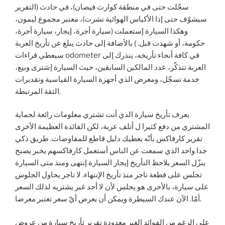
سجّلت حتى في منطقة كوارث فيضان)، في حادث (التقرير
سيشوّف حتى إذا الأكياس الهوائية نشرت)، معتبر مجموع ليمون،
وهكذا السيارة إستعملت (سيارة أجرة، إيجار، سيارة أجرة،
حكومة، أو شهدت قبل. ) بالأضافة إلى حادث يبلغ عن تأريخ العربة
سيعطي قراءات odometer في كافة أنحاء تأريخه، ينذرك إلى
العربة تتذكّر، عدد المالكين السابقين، حيث السيارة إشترى وبيع،
خدمة تسجّل، ومعرض الذي أجهزة السيارة القياسية وتقديرات
الثقة المرتبطة.
يعرف تأريخ سيارة الذي أنت تشتري معلومات رائعة لحماية
المشتري من دفع كثيرا ل أتلف عربة، لكن الفائدة العظيمة الأخرى
تقرير كارفاكس بأنّه يعطيك دليل قاطع للمفاوضات. طريق ذكي
جدا واحد الذي سمعت عن الناس أستعمل كارفاكسهم يخبر يصبح
ينزّل السعر يلاحظ التأريخ إيجار السيارة إنتهى ومنذ متى السيارة
تجلس على قطعة تاجر منذ تأريخ الإنتهاء. لا تاجر يحاول الجلوس
على سيارة، بالأحرى هو يجلس لأن لا أحد غير يشتريه لذلك السعر
أمّا. الآن عندك السيطرة ويمكن أن يعرض أيّ سعر تعتبر معرضا.
على الرغم من الفوائد الغير معدودة تقرير تأريخ سيارة من عروض