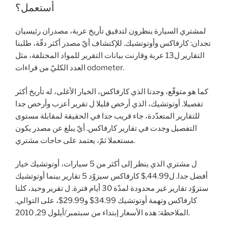
أستعمل؟
لمشتري السيارة ينظرون لتدقيق تأريخ عربة، مصدران رئيسيان
تجدان: كارفاكس وأوتوتشيك. للإكتشاف أيّ مصدر أكثر دقّة، طلبنا
التقارير ل13 عربة وقارنت بيانات التقرير للمواد المختلفة، مثل
العدد الكليّ من قراءات odometer.
كما هو متوقّع، وجدنا الذي كارفاكس، الخيار الأغلى، له تأريخ أكثر
تفصيلا. أوتوتشيك، الذي أرخص قليلا ل تقرير أعزب وأرخص جدا
للتقارير المتعدّدة، جاء قريب جدا في الحقيقة لمقابلة مستوى
التفصيل وجدت في تقارير كارفاكس. أيّ يبلغ عن مصدر يكون
مستعملا ثمّ، يعتمد على حاجات مشتري.
ل مشتري الذي ينظر إلى أكثر من 5 سيارات، أوتوتشيك خيار
أفضل جدا. ل44.99,$ كارفاكس سيزوّد 5 تقارير بينما أوتوتشيك
ستزوّد تقارير غير محدودة لمدّة 30 أيام فترة. ل تقرير وحيد، كلتا
كارفاكس وتهمة أوتوتشيك 34.99$ و29.99$، على التوالي.
الملاحظة: هذه الأسعار إبتداء من سبتمبر/أيلول 29, 2010.