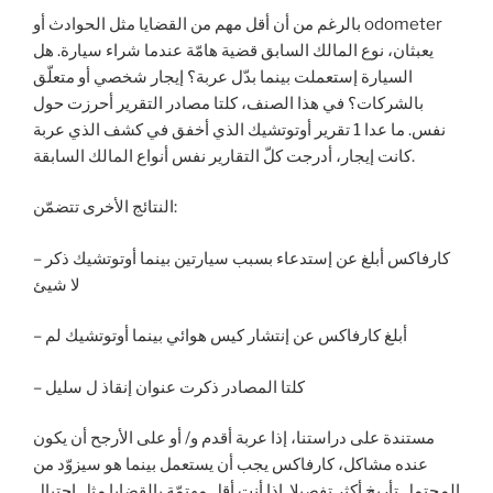
بالرغم من أن أقل مهم من القضايا مثل الحوادث أو odometer
يعبثان، نوع المالك السابق قضية هامّة عندما شراء سيارة. هل
السيارة إستعملت بينما بدّل عربة؟ إيجار شخصي أو متعلّق
بالشركات؟ في هذا الصنف، كلتا مصادر التقرير أحرزت حول
نفس. ما عدا 1 تقرير أوتوتشيك الذي أخفق في كشف الذي عربة
كانت إيجار، أدرجت كلّ التقارير نفس أنواع المالك السابقة.
النتائج الأخرى تتضمّن:
– كارفاكس أبلغ عن إستدعاء بسبب سيارتين بينما أوتوتشيك ذكر
لا شيئ
– أبلغ كارفاكس عن إنتشار كيس هوائي بينما أوتوتشيك لم
– كلتا المصادر ذكرت عنوان إنقاذ ل سليل
مستندة على دراستنا، إذا عربة أقدم و/ أو على الأرجح أن يكون
عنده مشاكل، كارفاكس يجب أن يستعمل بينما هو سيزوّد من
المحتمل تأريخ أكثر تفصيلا. إذا أنت أقل مهتمّة بالقضايا مثل إحتيال