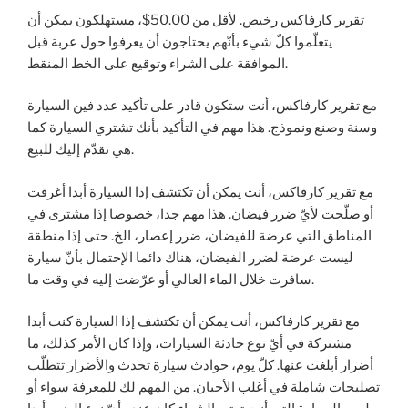
تقرير كارفاكس رخيص. لأقل من 50.00$، مستهلكون يمكن أن
يتعلّموا كلّ شيء بأنّهم يحتاجون أن يعرفوا حول عربة قبل
الموافقة على الشراء وتوقيع على الخط المنقط.
مع تقرير كارفاكس، أنت ستكون قادر على تأكيد عدد فين السيارة
وسنة وصنع ونموذج. هذا مهم في التأكيد بأنك تشتري السيارة كما
هي تقدّم إليك للبيع.
مع تقرير كارفاكس، أنت يمكن أن تكتشف إذا السيارة أبدا أغرقت
أو صلّحت لأيّ ضرر فيضان. هذا مهم جدا، خصوصا إذا مشترى في
المناطق التي عرضة للفيضان، ضرر إعصار، الخ. حتى إذا منطقة
ليست عرضة لضرر الفيضان، هناك دائما الإحتمال بأنّ سيارة
سافرت خلال الماء العالي أو عرّضت إليه في وقت ما.
مع تقرير كارفاكس، أنت يمكن أن تكتشف إذا السيارة كنت أبدا
مشتركة في أيّ نوع حادثة السيارات، وإذا كان الأمر كذلك، ما
أضرار أبلغت عنها. كلّ يوم، حوادث سيارة تحدث والأضرار تتطلّب
تصليحات شاملة في أغلب الأحيان. من المهم لك للمعرفة سواء أو