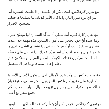
ليس السيارة التي أنت تعتبر الشراء كان عنده أيّ نوع الضرر أبدا.
مع تقرير كارفاكس، أنت يمكن أن تكتشف إذا عانيت السيارة أبدا
من أيّ نوع ضرر النار، وإذا كان الأمر كذلك، ما تصليحات جعلت
لتصحيح الأضرار.
مع تقرير كارفاكس، أنت يمكن أن تتأكّد السيارة لها يوضّح عنوانا
وما عنده أيّ حق الحجز على أموال المدين. هذه مهمة جدا عندما
تشتري سيارة، بيت أو أرض خام حتى. إذا تشتري الشّيء الذي ما
عنده عنوان واضح، أنت أساسا تبدّد نقودك. إذا تحصل على توضّح
لقبا، أنت سيكون عندك ملكية كاملة من السيارة وستكون قادر
على إعادة بيعه قانونيا في المستقبل.
تقرير كارفاكس سيؤكّد عدد الأميال الّذي سيكون الأميال الأصلية
كبارزة على تقرير كارفاكس. الحزينون، لكن صادق، حقيقة بأنّ
هناك بعض الأفراد الذين يحاولون تزييف أميال سيارة الفعلية لكي
تجمع سعر بيع أعلى.
مع تقرير كارفاكس، فرد يمكن أن يتعلّم كم عدد المالكين السابقين