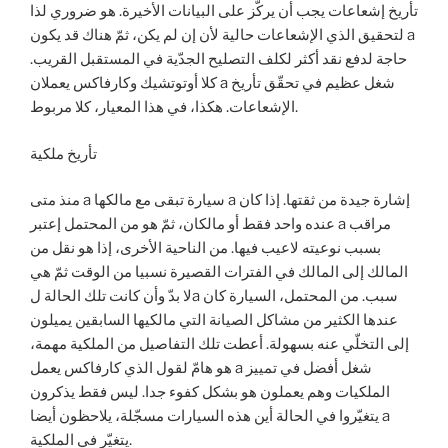
تأريخ إشعاعات يجب أن يركّز على البيانات الأخيرة. هو ضروري لذا
لتحقيق الذي الإشعاعات حالية لأن إن لم يكن، ثمّ هناك قد يكون a
حاجة لدفع نقد أكثر لكلف التصليح الجدّية في المستقبل القريب.
كلا أوتوتشيك وكارفاكس يعملان a شغل عظيم في تحقّق تأريخ
الإشعاعات. هكذا، في هذا المعيار، كلا مربوط.
تأريخ ملكية
منذ متى a سيارة تبقى مع مالكها a إشارة جيدة من ثقتها. إذا كان
عنده واحد فقط أو مالكان، ثمّ هو من المحتمل إعتبر a مراقب
بسبب نوعيته لاعيب فيها. من الناحية الأخرى، إذا هو نقل من
المالك إلى المالك في الفترات القصيرة نسبيا من الوقت ثمّ هي
لا بدّ وأن كانت تلك الحالة لa سبب. من المحتمل، السيارة كان
عندها الكثير من مشاكل الصيانة التي مالكيها السابقين يميلون
إلى التخلّي عنه بسهولة. أعطت تلك التفاصيل من الملكية مهمة،
هو هامّ لقول الذي كارفاكس يعمل a شغل أفضل في تمييز
الملكيات وهم يعملون هو بشكل كفوء جدا. ليس فقط يذكرون
يتغيّروا في الحالة أين هذه السيارات مسجّلة، يلاحظون أيضا a
يتغيّر في الملكية.