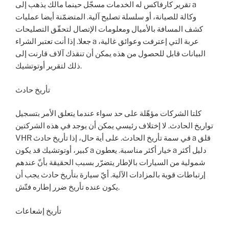
تقرير كارفاكس له الخدمات مسجّل حينما مالك يذهب إلى a
وكالة للصيانة، أو سلسلة تصليح آلية. المتضمّنة أيضا عمليات
كشف المسافة بالأميال ومعلومات الإتصال لتحقّق التصليحات
جعلا. إذا أنت تعتبر الشراء a عربة التي إعترفت وعوائق غالية،
البيانات قابل للحصول من هذه يمكن أن تنقذك آلاف قارنت إلى
ذلك لتقرير أوتوتشيك.
تأريخ حادث
كلتا الشركات مؤهّلة على حد سواء عندما يتعلق الأمر بتسجيل
تواريخ الحادث. لا إختلاف رئيسي يمكن أن يوجد في هذه الشركتين
VHR في سمة تأريخ الحادث. على أية حال، إذا تأريخ حادث a قلق
كبير، أوتوتشيك قد يكون a خيار أكثر مناسبة. يعطون a دليل أكثر
شمولية من السيارات بالإطار يتضرّر بسبب الحقيقة بأنّ عندهم
إرتباطات قوية بالمزادات الآلية. أيّ سيارة بتأريخ حادث يجب أن
يكون عنده تأريخ ضرر إطاره فتّش.
تأريخ إشعاعات