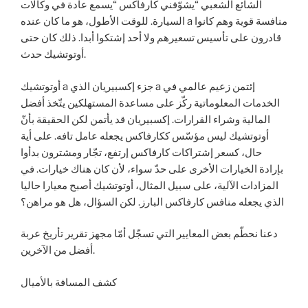
الشائع الشعبي “يشوّفني كارفاكس “يسمع عادة في وكالات
السيارة. للوقت الأطول، هو ما كان عنده a منافسة قوية وهم كانوا
قادرون على تأسيس تسعيرهم ولا أحد إشتكوا أبدا. ذلك كان حتى
أوتوتشيك حدث.
أوتوتشيك a جزء إكسبيريان الذي a إئتمن زعيم عالمي في
الخدمات المعلوماتية ركّز على مساعدة المستهلكين يتّخذ أفضل
المالية وشراء القرارات. إكسبيريان قد يأتمن لكن الحقيقة بأنّ
أوتوتشيك ليس مؤسّس ككارفاكس يجعله عامل تافه. على أية
حال، كسعر إشتراكات كارفاكس إرتفع، تجّار ومشترون بدأوا
بإرادة الخيارات الأخرى على حدّ سواء، لأن كان هناك خيارات. في
المزادات الآلية، على سبيل المثال، أوتوتشيك أصبح معيارا حاليا
الذي يجعله منافس كارفاكس البارز. لكن السؤال، هل هو مراهن؟
دعنا نحطّم بعض المعايير التي تسجّل أمّا مجهز تقرير تأريخ عربة
أفضل من الآخرين.
كشف المسافة بالأميال