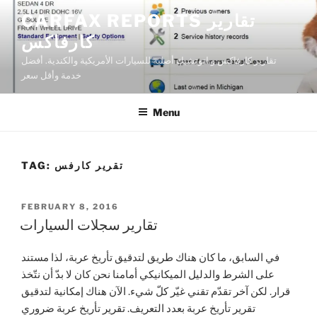
Skip
CARFAX REPORTS تقارير
to
كارفاكس
content
تقارير كارفاكس و اتوتشيك أصلية للسيارات الأمريكية والكندية. أفضل
خدمة وأقل سعر
Menu
تقرير كارفس
TAG:
POSTED
FEBRUARY 8, 2016
ON
تقارير سجلات السيارات
في السابق، ما كان هناك طريق لتدقيق تأريخ عربة، لذا مستند
على الشرط والدليل الميكانيكي أمامنا نحن كان لا بدّ أن نتّخذ
قرار. لكن آخر تقدّم تقني غيّر كلّ شيء. الآن هناك إمكانية لتدقيق
تقرير تأريخ عربة بعدد التعريف. تقرير تأريخ عربة ضروري